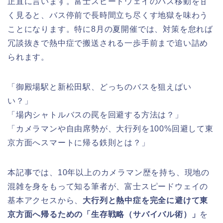
正直に言います。富士スピードウェイのバス移動を甘
く見ると、バス停前で長時間立ち尽くす地獄を味わう
ことになります。特に8月の夏開催では、対策を怠れば
冗談抜きで熱中症で搬送される一歩手前まで追い詰め
られます。
「御殿場駅と新松田駅、どっちのバスを狙えばい
い？」
「場内シャトルバスの罠を回避する方法は？」
「カメラマンや自由席勢が、大行列を100%回避して東
京方面へスマートに帰る鉄則とは？」
本記事では、10年以上のカメラマン歴を持ち、現地の
混雑を身をもって知る筆者が、富士スピードウェイの
基本アクセスから、
大行列と熱中症を完全に避けて東
京方面へ帰るための「生存戦略（サバイバル術）」
を